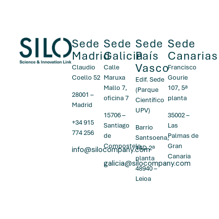
Sede
Sede
Sede
Sede
Madrid
Galicia
País
Canarias
Vasco
Claudio
Calle
Francisco
Coello 52
Maruxa
Gourie
Edif. Sede
Mallo 7,
107, 5ª
(Parque
28001 –
oficina 7
planta
Científico
Madrid
UPV)
15706 –
35002 –
+34 915
Santiago
Las
Barrio
774 256
de
Palmas de
Santsoena,
Compostela
Gran
14D 2ª
info@silocompany.com
Canaria
planta
galicia@silocompany.com
48940 –
Leioa